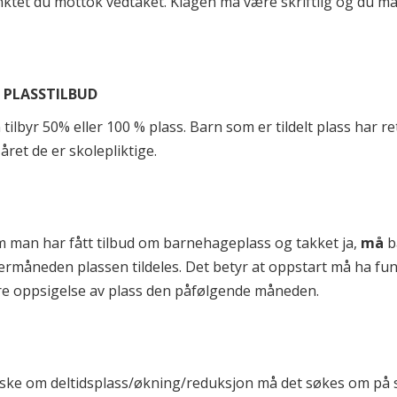
ktet du mottok vedtaket. Klagen må være skriftlig og du må
. PLASSTILBUD
tilbyr 50% eller 100 % plass. Barn som er tildelt plass har ret
t året de er skolepliktige.
 man har fått tilbud om barnehageplass og takket ja,
må
b
ermåneden plassen tildeles. Det betyr at oppstart må ha fu
e oppsigelse av plass den påfølgende måneden.
ske om deltidsplass/økning/reduksjon må det søkes om p