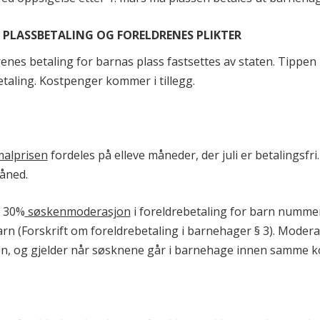
. PLASSBETALING OG FORELDRENES PLIKTER
renes betaling for barnas plass fastsettes av staten. Tippe
taling. Kostpenger kommer i tillegg.
alprisen
fordeles på elleve måneder, der juli er betalingsfri
åned.
s 30%
søskenmoderasjon
i foreldrebetaling for barn nummer
arn (Forskrift om foreldrebetaling i barnehager § 3). Mode
, og gjelder når søsknene går i barnehage innen samme 