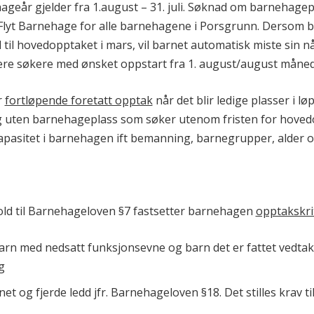
geår gjelder fra 1.august – 31. juli. Søknad om barnehagepla
Flyt Barnehage for alle barnehagene i Porsgrunn. Dersom ba
 til hovedopptaket i mars, vil barnet automatisk miste sin 
tere søkere med ønsket oppstart fra 1. august/august måned
r
fortløpende foretatt opptak
når det blir ledige plasser i l
 uten barnehageplass som søker utenom fristen for hovedo
apasitet i barnehagen ift bemanning, barnegrupper, alder o
old til Barnehageloven §7 fastsetter barnehagen
opptakskri
arn med nedsatt funksjonsevne og barn det er fattet vedtak
g
net og fjerde ledd jfr. Barnehageloven §18. Det stilles krav 