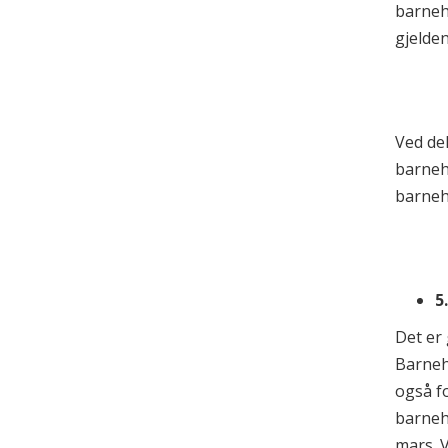
barneh
gjelden
Ved de
barneha
barneh
5
Det er 
Barneh
også fo
barneh
mars. 