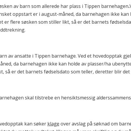
øsken av barn som allerede har plass i Tippen barnehagen
.
nsket oppstart er i august-måned, da barnehagen ikke kan h
et er flere søsken som stiller likt, så er det barnets fødselsd
oddtrekning.
arn av ansatte i Tippen barnehage. Ved et hovedopptak gje
åned, da barnehagen ikke kan holde av plasser/ha ubenyttede
ikt, så er det barnets fødselsdato som teller, deretter blir d
arnehagen skal tilstrebe en hensiktsmessig alderssammenset
vedopptak kan søker
klage
over avslag på søknad om barneh