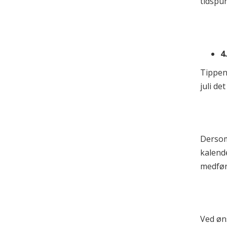
tidspun
4
Tippen 
juli de
Dersom
kalend
medfør
Ved øn