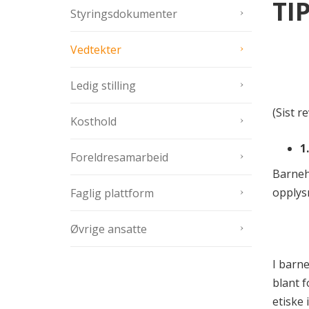
TI
Styringsdokumenter
Vedtekter
Ledig stilling
(Sist r
Kosthold
1
Foreldresamarbeid
Barneh
opplys
Faglig plattform
Øvrige ansatte
I barne
blant 
etiske 