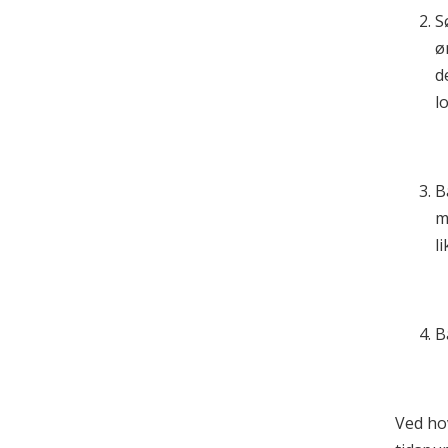
S
ø
d
l
B
m
l
B
Ved ho