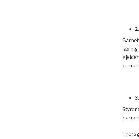
2
Barneh
læring 
gjelden
barneh
3
Styrer
barneh
I Pors