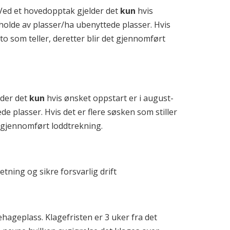
Ved et hovedopptak gjelder det
kun
hvis
olde av plasser/ha ubenyttede plasser. Hvis
ato som teller, deretter blir det gjennomført
lder det
kun
hvis ønsket oppstart er i august-
 plasser. Hvis det er flere søsken som stiller
et gjennomført loddtrekning.
ning og sikre forsvarlig drift
ageplass. Klagefristen er 3 uker fra det