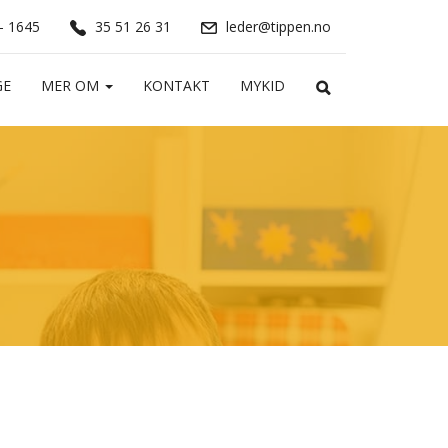
 - 1645
35 51 26 31
leder@tippen.no
GE
MER OM
KONTAKT
MYKID