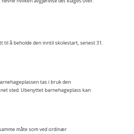
 nevne hvilken avgjørelse det klages over.
t til å beholde den inntil skolestart, senest 31.
arnehageplassen tas i bruk den
nnet sted. Ubenyttet barnehageplass kan
å samme måte som ved ordinær