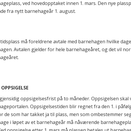
ageplass, ved hovedopptaket innen 1. mars. Den nye plasspro
de fra nytt barnehageår 1. august.
ltidsplass må foreldrene avtale med barnehagen hvilke dage
gen. Avtalen gjelder for hele barnehageåret, og det vil nor
ageåret.
. OPPSIGELSE
gjensidig oppsigelsesfrist på to måneder. Oppsigelsen skal væ
ageportalen. Oppsigelsestiden blir regnet fra den 1. i påfø
r de som har takket ja til plass, men som ombestemmer seg f
age i løpet av et barnehageår må nåværende barnehageplass
Ved oppsigelse etter 1. mars må plassen betales ut barnehag