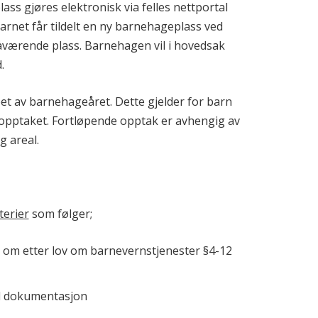
ss gjøres elektronisk via felles nettportal
rnet får tildelt en ny barnehageplass ved
nåværende plass. Barnehagen vil i hovedsak
.
øpet av barnehageåret. Dette gjelder for barn
pptaket. Fortløpende opptak er avhengig av
g areal.
terier
som følger;
 om etter lov om barnevernstjenester §4-12
til dokumentasjon