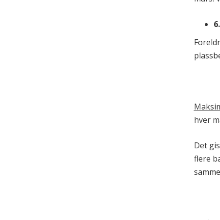
6
Foreld
plassbe
Maksim
hver m
Det gi
flere b
sammen