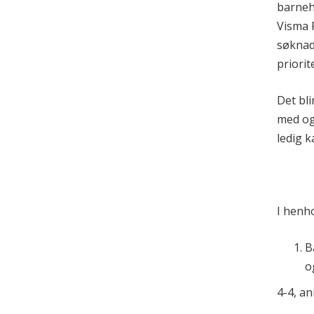
barneha
Visma 
søknad
priori
Det bli
med og
ledig k
I henh
B
o
4-4, an